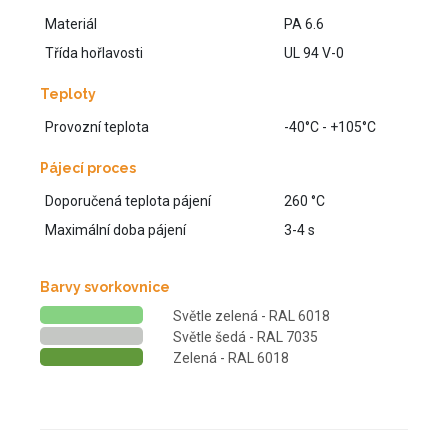
Materiál
PA 6.6
Třída hořlavosti
UL 94 V-0
Teploty
Provozní teplota
-40°C - +105°C
Pájecí proces
Doporučená teplota pájení
260 °C
Maximální doba pájení
3-4 s
Barvy svorkovnice
Světle zelená - RAL 6018
Světle šedá - RAL 7035
Zelená - RAL 6018