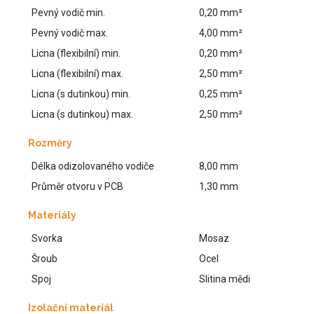
Pevný vodič min.
0,20 mm²
Pevný vodič max.
4,00 mm²
Licna (flexibilní) min.
0,20 mm²
Licna (flexibilní) max.
2,50 mm²
Licna (s dutinkou) min.
0,25 mm²
Licna (s dutinkou) max.
2,50 mm²
Rozměry
Délka odizolovaného vodiče
8,00 mm
Průměr otvoru v PCB
1,30 mm
Materiály
Svorka
Mosaz
Šroub
Ocel
Spoj
Slitina mědi
Izolační materiál