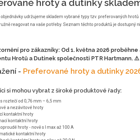
erované hroty a dutinky sklade
 objednávky udržujeme skladem vybrané typy tzv. preferovaných hrotů a
ružně reagovat na vaše potřeby. Seznam těchto produktů je dostupný ní
ornění pro zákazníky:
Od
1. května 2026
proběhne
entu Hrotů a Dutinek
společnosti
PT R Hartmann. ⚠️
ažení -
Preferované hroty a dutinky 202
ci si mohou vybrat z široké produktové řady:
 s roztečí od 0,76 mm – 6,5 mm
ové a nezávitové hroty
cí kontaktní hroty
nací kontaktní hroty
oproudé hroty - nově s I max až 100 A
atické kontaktní hroty