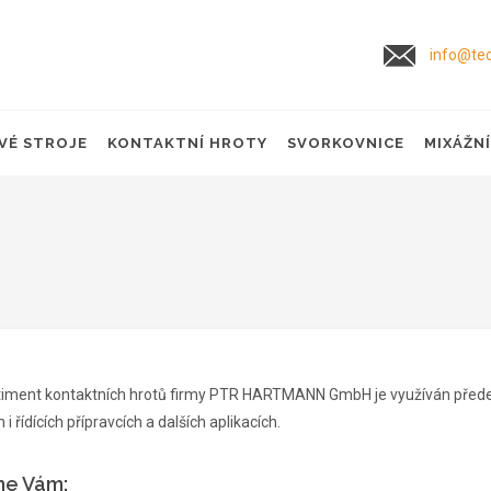
info@tec
VÉ STROJE
KONTAKTNÍ HROTY
SVORKOVNICE
MIXÁŽN
rtiment kontaktních hrotů firmy PTR HARTMANN GmbH je využíván předev
 i řídících přípravcích a dalších aplikacích.
me Vám: