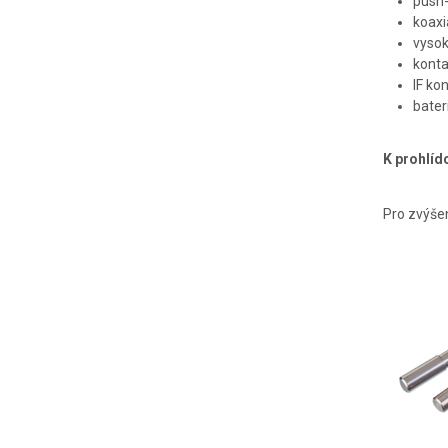
push-
koaxi
vysok
konta
IF ko
bater
K prohlíd
Pro zvýšen