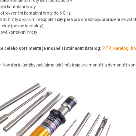
back kontaktní hroty se silou až 30,0 N
ální kontaktní hroty
ofrekvenční kontaktní hroty do 6 GHz
ktní hroty s vyšším předpětím síly pera pro důraznější proražení nečistot
ntakty (pevné kontakty)
iové kontaktní hroty
ce celého sortimentu je možné si stáhnout katalog:
PTR_katalog_kon
í komfortu údržby nabízíme také nástroje pro montáž a demontáž kontak