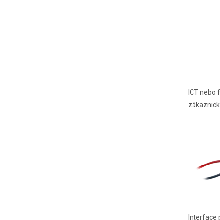
ICT nebo f
zákaznick
Interface 