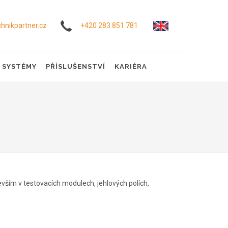
hnikpartner.cz
+420 283 851 781
Í SYSTÉMY
PŘÍSLUŠENSTVÍ
KARIÉRA
ším v testovacích modulech, jehlových polích,