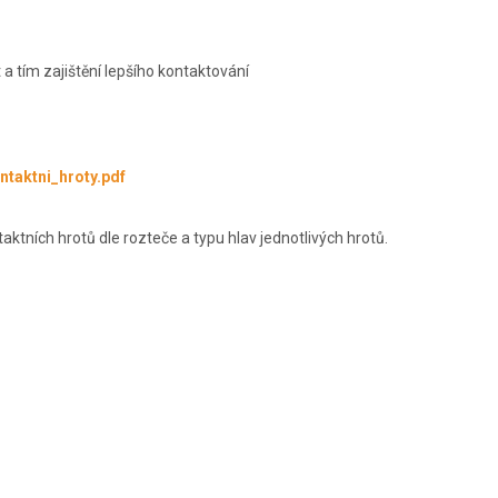
 a tím zajištění lepšího kontaktování
taktni_hroty.pdf
tních hrotů dle rozteče a typu hlav jednotlivých hrotů.