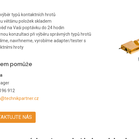
 výběr typů kontaktních hrotů
ou většinu položek skladem
ěď na Vaši poptávku do 24 hodin
nou konzultaci při výběru správných typů hrotů
íme, navrhneme, vyrobíme adapter/tester s
ktními hroty
rem pomůže
ra
nager
196 912
a@technikpartner.cz
TAKTUJTE NÁS