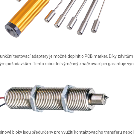
unkční testovací adaptéry je možné doplnit o PCB marker. Díky závitům 
ým požadavkům. Tento robustní výměnný značkovací pin garantuje vynik
pinové bloky jsou předurčeny pro využití kontaktovacího transferu neb