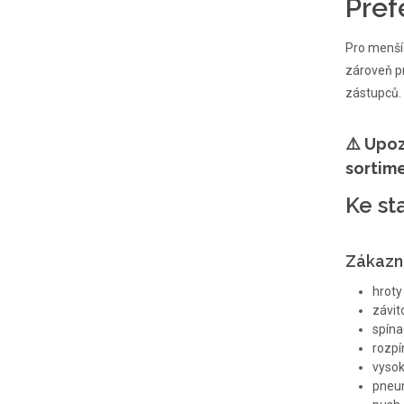
Pref
Pro menší
zároveň p
zástupců.
⚠️
Upoz
sortim
Ke st
Zákazní
hroty
závit
spína
rozpí
vysok
pneum