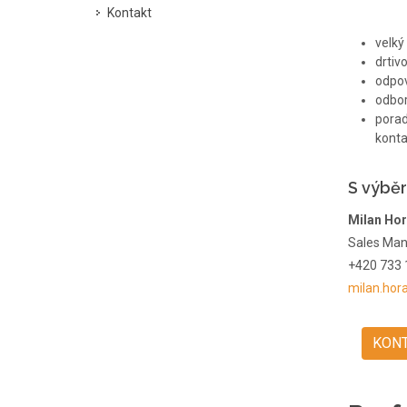
Kontakt
velký
drtiv
odpov
odbor
porad
konta
S výbě
Milan Ho
Sales Ma
+420 733 
milan.hor
KON