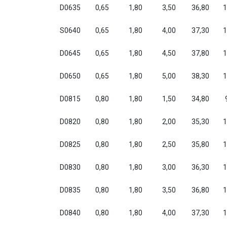
D0635
0,65
1,80
3,50
36,80
1
S0640
0,65
1,80
4,00
37,30
1
D0645
0,65
1,80
4,50
37,80
1
D0650
0,65
1,80
5,00
38,30
1
D0815
0,80
1,80
1,50
34,80
D0820
0,80
1,80
2,00
35,30
1
D0825
0,80
1,80
2,50
35,80
1
D0830
0,80
1,80
3,00
36,30
1
D0835
0,80
1,80
3,50
36,80
1
D0840
0,80
1,80
4,00
37,30
1