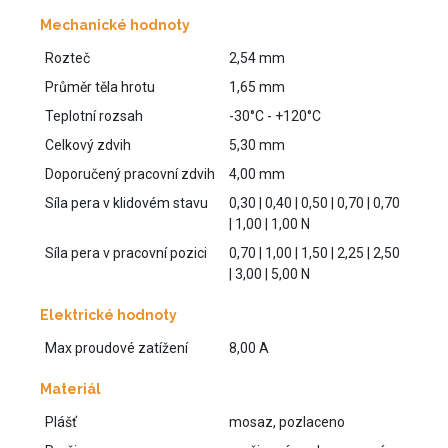
Mechanické hodnoty
Rozteč
2,54 mm
Průměr těla hrotu
1,65 mm
Teplotní rozsah
-30°C - +120°C
Celkový zdvih
5,30 mm
Doporučený pracovní zdvih
4,00 mm
Síla pera v klidovém stavu
0,30 | 0,40 | 0,50 | 0,70 | 0,70
| 1,00 | 1,00 N
Síla pera v pracovní pozici
0,70 | 1,00 | 1,50 | 2,25 | 2,50
| 3,00 | 5,00 N
Elektrické hodnoty
Max proudové zatížení
8,00 A
Materiál
Plášť
mosaz, pozlaceno