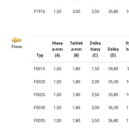
F1916
1,50
3,00
2,50
35,80
1
Hlava
Talířek
Délka
V
Fxxxx
⌀ mm
⌀ mm
hlavy
Délka
h
Typ
(A)
(B)
(C)
(D)
F0015
1,00
1,80
1,50
34,80
F0020
1,00
1,80
2,00
35,30
1
F0025
1,00
1,80
2,50
35,80
1
F0030
1,00
1,80
3,00
36,30
1
F0035
1,00
1,80
3,50
36,80
1