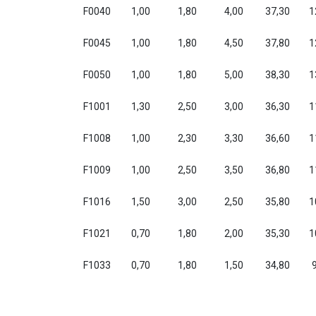
F0040
1,00
1,80
4,00
37,30
1
F0045
1,00
1,80
4,50
37,80
1
F0050
1,00
1,80
5,00
38,30
1
F1001
1,30
2,50
3,00
36,30
1
F1008
1,00
2,30
3,30
36,60
1
F1009
1,00
2,50
3,50
36,80
1
F1016
1,50
3,00
2,50
35,80
1
F1021
0,70
1,80
2,00
35,30
1
F1033
0,70
1,80
1,50
34,80