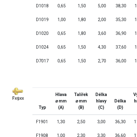
D1018
0,65
1,50
5,00
38,30
1
D1019
1,00
1,80
2,00
35,30
1
D1020
0,65
1,80
3,60
36,90
1
D1024
0,65
1,50
4,30
37,60
1
D7017
0,65
1,50
2,70
36,00
1
Hlava
Talířek
Délka
V
Fx9xx
⌀ mm
⌀ mm
hlavy
Délka
h
Typ
(A)
(B)
(C)
(D)
F1901
1,30
2,50
3,00
36,30
1
F1908
1,00
2,30
3,30
36,60
1