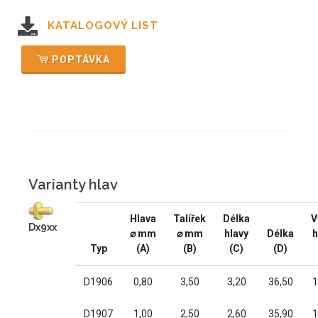
KATALOGOVÝ LIST
POPTÁVKA
Varianty hlav
Hlava
Talířek
Délka
V
Dx9xx
⌀ mm
⌀ mm
hlavy
Délka
h
Typ
(A)
(B)
(C)
(D)
D1906
0,80
3,50
3,20
36,50
1
D1907
1,00
2,50
2,60
35,90
1