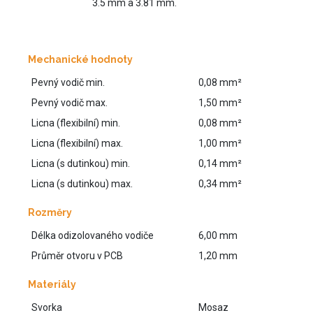
3.5 mm a 3.81 mm.
Mechanické hodnoty
Pevný vodič min.
0,08 mm²
Pevný vodič max.
1,50 mm²
Licna (flexibilní) min.
0,08 mm²
Licna (flexibilní) max.
1,00 mm²
Licna (s dutinkou) min.
0,14 mm²
Licna (s dutinkou) max.
0,34 mm²
Rozměry
Délka odizolovaného vodiče
6,00 mm
Průměr otvoru v PCB
1,20 mm
Materiály
Svorka
Mosaz