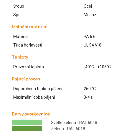
Šroub
Ocel
Spoj
Mosaz
Izolační materiál
Materiál
PA 6.6
Třída hořlavosti
UL 94 V-0
Teploty
Provozní teplota
-40°C - +105°C
Pájecí proces
Doporučená teplota pájení
260 °C
Maximální doba pájení
3-4 s
Barvy svorkovnice
Světle zelená - RAL 6018
Zelená - RAL 6018