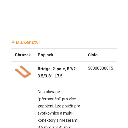
Příslušenství
Obrázek
Popisek
Číslo
50000000015
Bridge, 2-pole, BR/2-
3.5/3.81-L7.5
Neizolované
"přemostění" pro více
zapojení. Lze použít pro
svorkovnice a multi-
konektory s mezerami
3.5 mm a 3.81 mm.