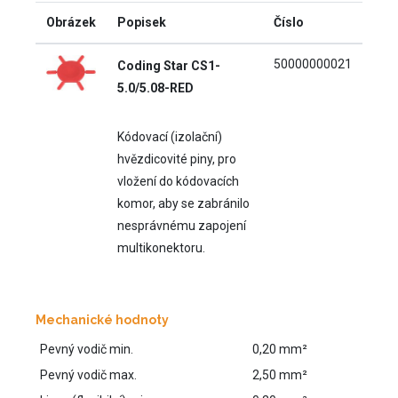
Obrázek
Popisek
Číslo
50000000021
Coding Star CS1-
5.0/5.08-RED
Kódovací (izolační)
hvězdicovité piny, pro
vložení do kódovacích
komor, aby se zabránilo
nesprávnému zapojení
multikonektoru.
Mechanické hodnoty
Pevný vodič min.
0,20 mm²
Pevný vodič max.
2,50 mm²