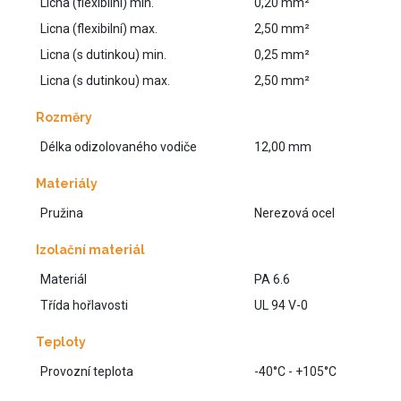
Licna (flexibilní) min.
0,20 mm²
Licna (flexibilní) max.
2,50 mm²
Licna (s dutinkou) min.
0,25 mm²
Licna (s dutinkou) max.
2,50 mm²
Rozměry
Délka odizolovaného vodiče
12,00 mm
Materiály
Pružina
Nerezová ocel
Izolační materiál
Materiál
PA 6.6
Třída hořlavosti
UL 94 V-0
Teploty
Provozní teplota
-40°C - +105°C