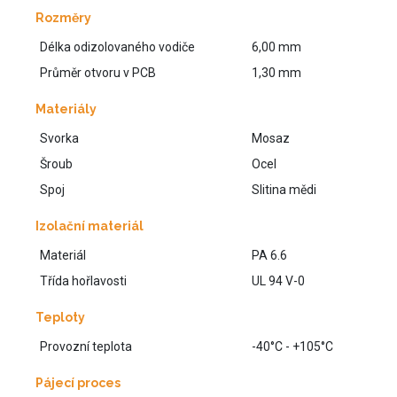
Rozměry
Délka odizolovaného vodiče
6,00 mm
Průměr otvoru v PCB
1,30 mm
Materiály
Svorka
Mosaz
Šroub
Ocel
Spoj
Slitina mědi
Izolační materiál
Materiál
PA 6.6
Třída hořlavosti
UL 94 V-0
Teploty
Provozní teplota
-40°C - +105°C
Pájecí proces