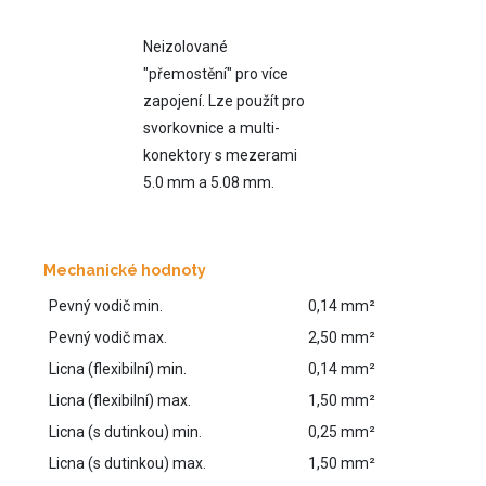
Neizolované
"přemostění" pro více
zapojení. Lze použít pro
svorkovnice a multi-
konektory s mezerami
5.0 mm a 5.08 mm.
Mechanické hodnoty
Pevný vodič min.
0,14 mm²
Pevný vodič max.
2,50 mm²
Licna (flexibilní) min.
0,14 mm²
Licna (flexibilní) max.
1,50 mm²
Licna (s dutinkou) min.
0,25 mm²
Licna (s dutinkou) max.
1,50 mm²