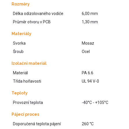
Rozměry
Délka odizolovaného vodiče
6,00 mm
Průměr otvoru v PCB
1,30 mm
Materiály
Svorka
Mosaz
Šroub
Ocel
Izolační materiál
Materiál
PA 6.6
Třída hořlavosti
UL 94 V-0
Teploty
Provozní teplota
-40°C - +105°C
Pájecí proces
Doporučená teplota pájení
260 °C