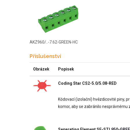
AKZ960/..-7.62-GREEN-HC
Příslušenství
Obrázek
Popisek
Coding Star CS2-5.0/5.08-RED
Kódovací (izolační) hvězdicovité piny, p
komor, aby se zabránilo nesprávnému z
Separating Element SE-STL950-GRE