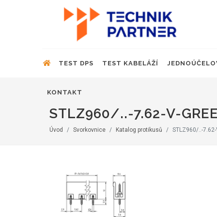
TEST DPS
TEST KABELÁŽÍ
JEDNOÚČELO
KONTAKT
STLZ960/..-7.62-V-GRE
Úvod
Svorkovnice
Katalog protikusů
STLZ960/..-7.62