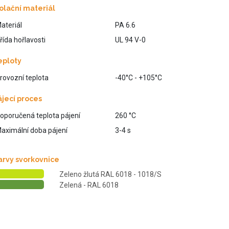
zolační materiál
ateriál
PA 6.6
řída hořlavosti
UL 94 V-0
eploty
rovozní teplota
-40°C - +105°C
ájecí proces
oporučená teplota pájení
260 °C
aximální doba pájení
3-4 s
arvy svorkovnice
Zeleno žlutá RAL 6018 - 1018/S
Zelená - RAL 6018