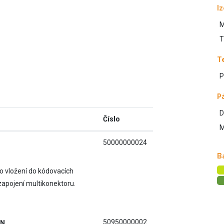
I
M
T
T
P
P
D
Číslo
M
50000000024
B
ro vložení do kódovacích
apojení multikonektoru.
50950000002
EN