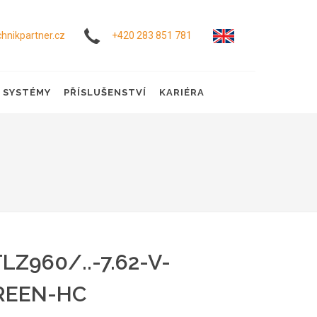
hnikpartner.cz
+420 283 851 781
Í SYSTÉMY
PŘÍSLUŠENSTVÍ
KARIÉRA
LZ960/..-7.62-V-
REEN-HC