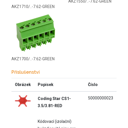
AKZ1550/..-7.62-GREEN
AKZ1710/..-7.62-GREEN
AKZ1700/..-7.62-GREEN
Příslušenství
Obrázek
Popisek
Číslo
50000000023
Coding Star CS1-
3.5/3.81-RED
Kódovací (izolační)