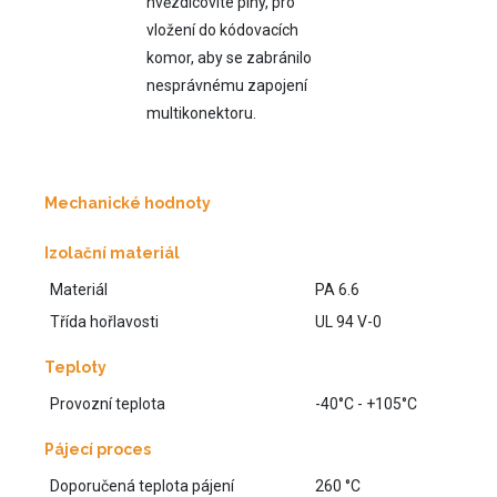
hvězdicovité piny, pro
vložení do kódovacích
komor, aby se zabránilo
nesprávnému zapojení
multikonektoru.
Mechanické hodnoty
Izolační materiál
Materiál
PA 6.6
Třída hořlavosti
UL 94 V-0
Teploty
Provozní teplota
-40°C - +105°C
Pájecí proces
Doporučená teplota pájení
260 °C