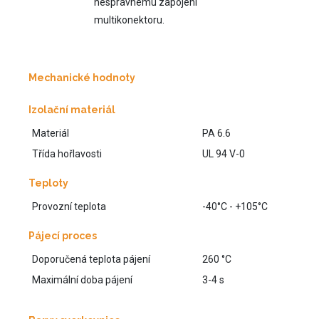
nesprávnému zapojení
multikonektoru.
Mechanické hodnoty
Izolační materiál
Materiál
PA 6.6
Třída hořlavosti
UL 94 V-0
Teploty
Provozní teplota
-40°C - +105°C
Pájecí proces
Doporučená teplota pájení
260 °C
Maximální doba pájení
3-4 s