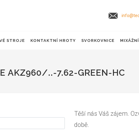
info@tec
VÉ STROJE
KONTAKTNÍ HROTY
SVORKOVNICE
MIXÁŽN
 AKZ960/..-7.62-GREEN-HC
Těší nás Váš zájem. Oz
době.