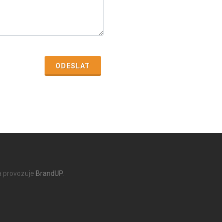
ODESLAT
a provozuje
BrandUP
.