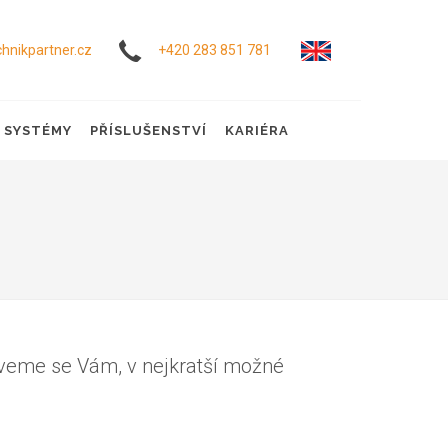
hnikpartner.cz
+420 283 851 781
Í SYSTÉMY
PŘÍSLUŠENSTVÍ
KARIÉRA
veme se Vám, v nejkratší možné