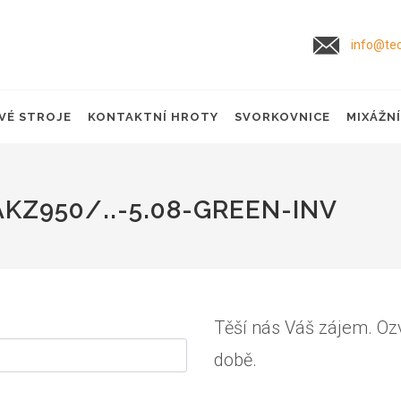
info@tec
VÉ STROJE
KONTAKTNÍ HROTY
SVORKOVNICE
MIXÁŽN
KZ950/..-5.08-GREEN-INV
Těší nás Váš zájem. Oz
době.