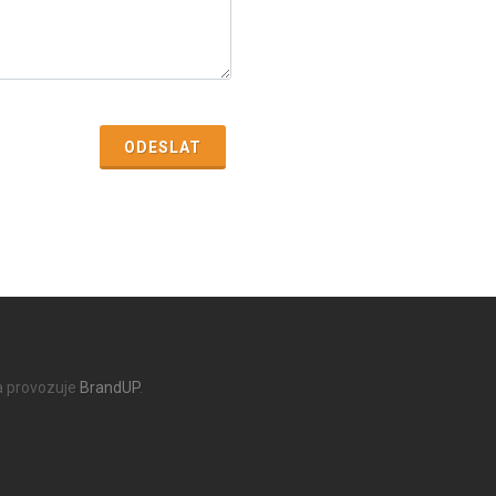
ODESLAT
a provozuje
BrandUP
.