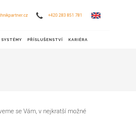
hnikpartner.cz
+420 283 851 781
Í SYSTÉMY
PŘÍSLUŠENSTVÍ
KARIÉRA
veme se Vám, v nejkratší možné