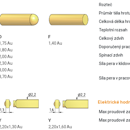
Rozteč
Průměr těla hrot
Celková délka hr
Teplotní rozsah
D
F
Celkový zdvih
1,75
Au
1,40
Au
Doporučený prac
1,80
Au
Spínací zdvih
2,00
Au
2,30
Au
Síla pera v klido
3,00
Au
3,70
Au
Síla pera v praco
Elektrické hod
Max proudové za
Max proudové zat
Y
Y
2,20x1,30
Au
2,20x1,60
Au