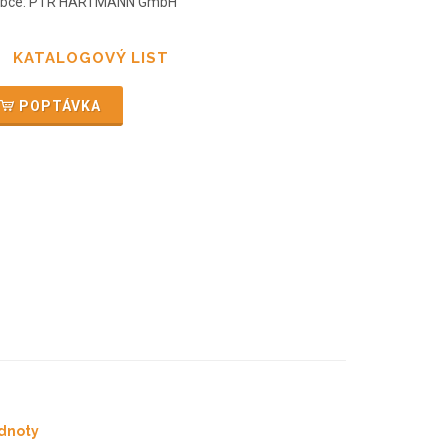
obce: PTR HARTMANN GmbH
KATALOGOVÝ LIST
POPTÁVKA
dnoty