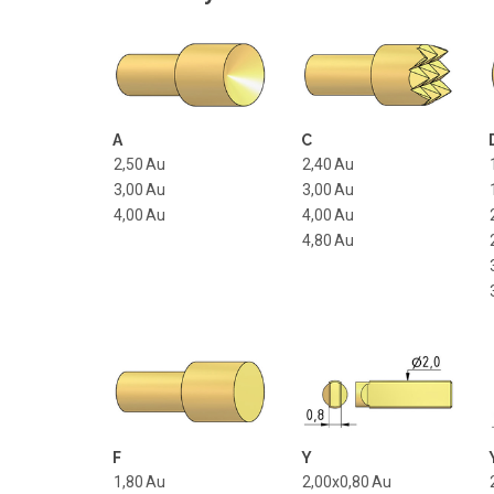
A
C
2,50
Au
2,40
Au
3,00
Au
3,00
Au
4,00
Au
4,00
Au
4,80
Au
F
Y
1,80
Au
2,00x0,80
Au