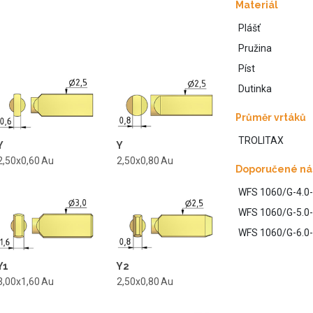
Materiál
Plášť
Pružina
Píst
Dutinka
Průměr vrtáků
TROLITAX
Y
Y
2,50x0,60
Au
2,50x0,80
Au
Doporučené ná
WFS 1060/G-4.0-
WFS 1060/G-5.0-
WFS 1060/G-6.0-
Y1
Y2
3,00x1,60
Au
2,50x0,80
Au