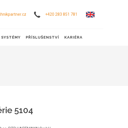
hnikpartner.cz
+420 283 851 781
Í SYSTÉMY
PŘÍSLUŠENSTVÍ
KARIÉRA
rie 5104