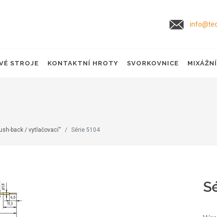
info@tec
VÉ STROJE
KONTAKTNÍ HROTY
SVORKOVNICE
MIXÁŽN
push-back / vytlačovací“
Série 5104
Sé