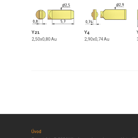
Y21
Y4
2,50x0,80
Au
2,90x0,74
Au
Úvod