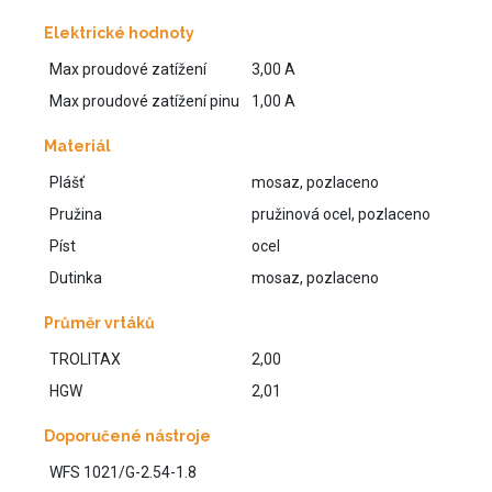
Elektrické hodnoty
Max proudové zatížení
3,00 A
Max proudové zatížení pinu
1,00 A
Materiál
Plášť
mosaz, pozlaceno
Pružina
pružinová ocel, pozlaceno
Píst
ocel
Dutinka
mosaz, pozlaceno
Průměr vrtáků
TROLITAX
2,00
HGW
2,01
Doporučené nástroje
WFS 1021/G-2.54-1.8