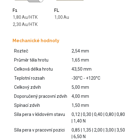
F1
FL
1,80
Au/HTK
1,00
Au
2,30
Au/HTK
Mechanické hodnoty
Rozteč
2,54 mm
Průměr těla hrotu
1,65 mm
Celková délka hrotu
43,50 mm
Teplotní rozsah
-30°C - +120°C
Celkový zdvih
5,00 mm
Doporučený pracovní zdvih
4,00 mm
Spínací zdvih
1,50 mm
Síla pera v klidovém stavu
0,12 | 0,30 | 0,40 | 0,80 | 0,80
| 1,40 N
Síla pera v pracovní pozici
0,85 | 1,35 | 2,00 | 3,00 | 3,50
| 6,50 N