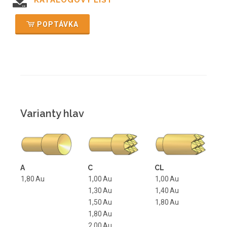
KATALOGOVÝ LIST
POPTÁVKA
Varianty hlav
A
C
CL
1,80
Au
1,00
Au
1,00
Au
1,30
Au
1,40
Au
1,50
Au
1,80
Au
1,80
Au
2,00
Au