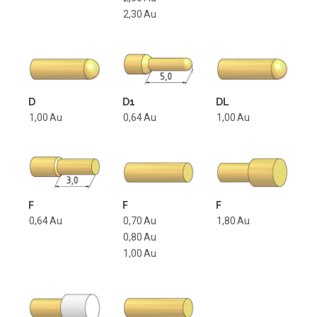
2,30
Au
D
D1
DL
1,00
Au
0,64
Au
1,00
Au
F
F
F
0,64
Au
0,70
Au
1,80
Au
0,80
Au
1,00
Au