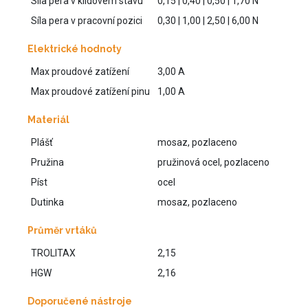
Síla pera v klidovém stavu
0,15 | 0,40 | 0,50 | 1,70 N
Síla pera v pracovní pozici
0,30 | 1,00 | 2,50 | 6,00 N
Elektrické hodnoty
Max proudové zatížení
3,00 A
Max proudové zatížení pinu
1,00 A
Materiál
Plášť
mosaz, pozlaceno
Pružina
pružinová ocel, pozlaceno
Píst
ocel
Dutinka
mosaz, pozlaceno
Průměr vrtáků
TROLITAX
2,15
HGW
2,16
Doporučené nástroje