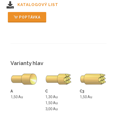
KATALOGOVÝ LIST
POPTÁVKA
Varianty hlav
A
C
C3
1,50
Au
1,30
Au
1,50
Au
1,50
Au
3,00
Au