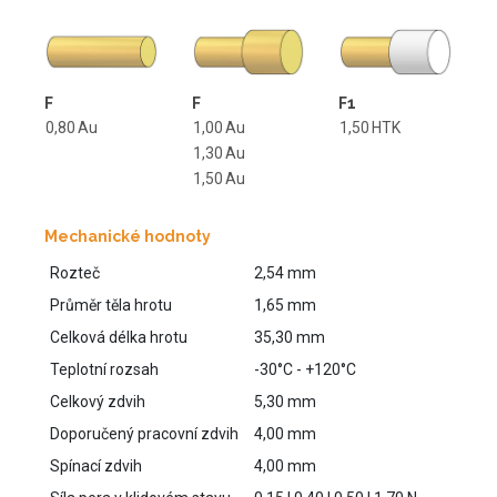
F
F
F1
0,80
Au
1,00
Au
1,50
HTK
1,30
Au
1,50
Au
Mechanické hodnoty
Rozteč
2,54 mm
Průměr těla hrotu
1,65 mm
Celková délka hrotu
35,30 mm
Teplotní rozsah
-30°C - +120°C
Celkový zdvih
5,30 mm
Doporučený pracovní zdvih
4,00 mm
Spínací zdvih
4,00 mm