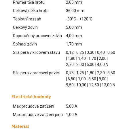
Průměr těla hrotu
2,65 mm
Celková délka hrotu
36,00 mm
Teplotní rozsah
-30°C - +120°C
Celkový zdvih
5,00 mm
Doporučený pracovní zdvih
4,00 mm
Spínací zdvih
1,70 mm
Síla pera v klidovém stavu
0,12 | 0,25 | 0,30 | 0,40 | 0,60
| 1,80 | 1,40 | 1,70 | 2,00 |
2,70 | 2,00 | 5,00 | 4,00 N
Síla pera v pracovní pozici
0,75 | 1,25 | 1,80 | 2,30 | 3,50
| 6,50 | 7,00 | 8,50 | 9,00 |
9,50 | 10,00 | 12,50 | 13,00 N
Elektrické hodnoty
Max proudové zatížení
5,00 A
Max proudové zatížení pinu
1,00 A
Materiál