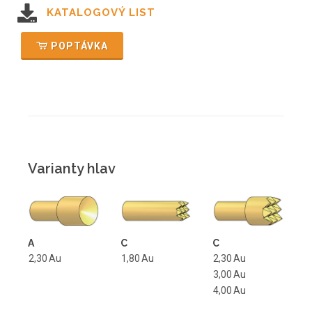
KATALOGOVÝ LIST
POPTÁVKA
Varianty hlav
A
C
C
2,30
Au
1,80
Au
2,30
Au
3,00
Au
4,00
Au