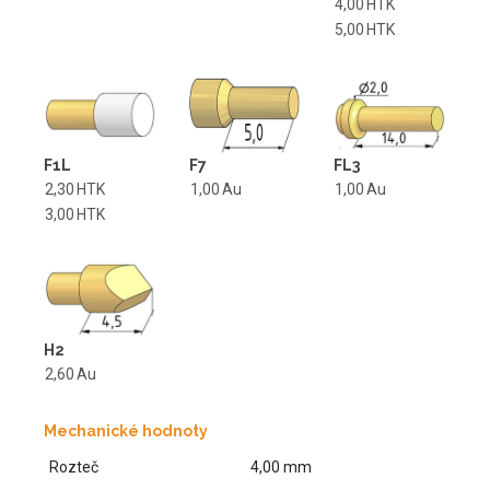
4,00
HTK
5,00
HTK
F1L
F7
FL3
2,30
HTK
1,00
Au
1,00
Au
3,00
HTK
H2
2,60
Au
Mechanické hodnoty
Rozteč
4,00 mm