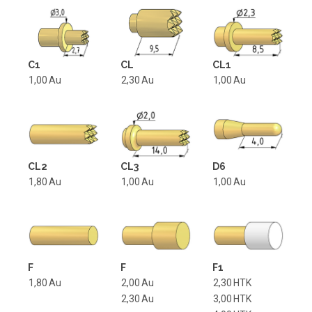
C1
CL
CL1
1,00
Au
2,30
Au
1,00
Au
CL2
CL3
D6
1,80
Au
1,00
Au
1,00
Au
F
F
F1
1,80
Au
2,00
Au
2,30
HTK
2,30
Au
3,00
HTK